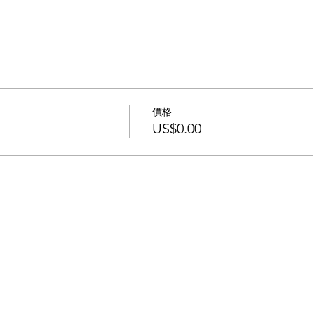
價格
US$0.00
O MANAGEMENT COMPANY. All rights reserved