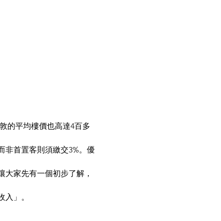
敦的平均樓價也高達4百多
而非首置客則須繳交3%。優
讓大家先有一個初步了解，
收入」。