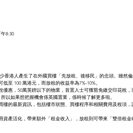
午8:30
少香港人產生了在外國買樓「先放租、後移民」的念頭。雖然倫
至 100 萬港元，而放租的收益率為7%-10%。
稅優惠，50萬英鎊以下的物業，首置人士可獲豁免繳交印花稅，
截止，所以如果想把握機會係英國置業，係時候了解更多啦。
買樓的最新資訊，包括樓市狀態、買樓程序和相關費用及稅項，
用資產活化，帶來額外「租金收入」，放租則可帶來「雙倍租金