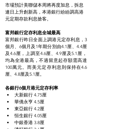
市場預計美聯儲本周將再度加息，拆息
連日上升創新高，本港銀行紛紛調高港
元定期存款利息搶客。
富邦銀行定存利息全城最高
富邦銀行昨日全面上調港元定存利息，3
個月、6個月及1年期分別由4.1厘、4.4厘
及4.6厘，上調至4.6厘、4.9厘及5.1厘，
均為全港最高，不過留意起存額需高達
100萬元。而美元定存利息則保持在4.6
厘、4.8厘及5.1厘。
各銀行6個月港元定存利率
大新銀行 4.75厘
華僑永亨 4.5厘
東亞銀行 4.2厘
恒生銀行 4.05厘
中銀香港 3.8厘 