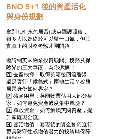
BNO 5+1 後的資產活化
與身份規劃
拿到 ILR (永久居留) 或英國護照後，
很多人以為終於可以鬆一口氣，但其
實真正的財務考驗才剛開始！
邀請到英國物業投資顧問、稅務及保
險界的三大專家，為你拆解 ：
1️⃣ 去留抉擇：取得英籍後回流香港，
還是實行「候鳥式」兩地生活？稅務
居民身份如何界定？
2️⃣ 磚頭困局：英國物業佔用大部分身
家，如何避免資產過度集中風險？
3️⃣ 釋放資金：如何解鎖英國資產，提
升家庭現金流。
4️⃣ 靈活增值：套現後的資金如何進行
更具防守性或增值潛力的投資與保障
規劃？